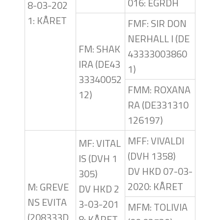
016: EGRDH
8-03-202
1: KÅRET
FMF: SIR DON
NERHALL I (DE
FM: SHAK
43333003860
IRA (DE43
1)
33340052
FMM: ROXANA
12)
RA (DE331310
126197)
MFF: VIVALDI
MF: VITAL
(DVH 1358)
IS (DVH 1
DV HKD 07-03-
305)
2020: KÅRET
M: GREVE
DV HKD 2
NS EVITA
3-03-201
MFM: TOLIVIA
(208333D
8: KÅRET