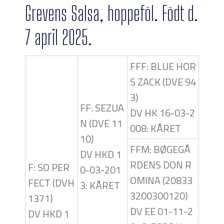
Grevens Salsa, hoppeföl. Födt d.
7 april 2025.
FFF: BLUE HOR
S ZACK (DVE 94
3)
FF: SEZUA
DV HK 16-03-2
N (DVE 11
008: KÅRET
10)
FFM: BØGEGÅ
DV HKD 1
RDENS DON R
F: SO PER
0-03-201
OMINA (20833
FECT (DVH
3: KÅRET
3200300120)
1371)
DV EE 01-11-2
DV HKD 1