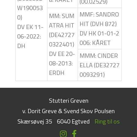
(00.02529)
W190053
MMF: SANDRO
MM: SUM
0)
HIT (DVH 872)
ATRA HIT
DV EK 11-
DV HK 01-01-2
(DE42727
06-2022:
006: KÅRET
0322401)
DH
DV EE 20-
MMM: CINDER
08-2013:
ELLA (DE32727
ERDH
0093291)
Stutteri Greven
v. Dorit Greve & Svend Skov Poulsen
Skærsøvej 35
6040 Egtved
Ring til os