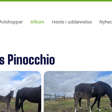
Avlshopper
Afkom
Heste i uddannelse
Nyhed
s Pinocchio