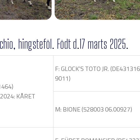
chio, hingsteföl. Födt d.17 marts 2025.
F: GLOCK'S TOTO JR. (DE43131
9011)
1464)
-2024: KÅRET
M: BIONE (528003 06.00927)