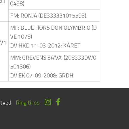
31
0498)
FM: RONJA (DE333331015593)
MF: BLUE HORS DON OLYMBRIO (D
VE 1078)
DW1
DV HKD 11-03-2012: KÅRET
MM: GREVENS SA'VA' (208333DW0
501306)
DV EK 07-09-2008: GRDH
tved
Ring til os