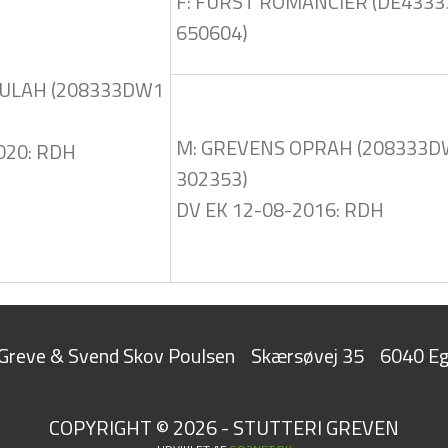
F: FÜRST ROMANCIER (DE4333
650604)
ULAH (208333DW1
M: GREVENS OPRAH (208333
020: RDH
302353)
DV EK 12-08-2016: RDH
t Greve & Svend Skov Poulsen
Skærsøvej 35
6040 Eg
COPYRIGHT © 2026 - STUTTERI GREVEN