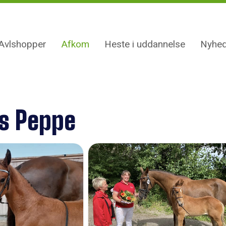
Avlshopper
Afkom
Heste i uddannelse
Nyhed
s Peppe