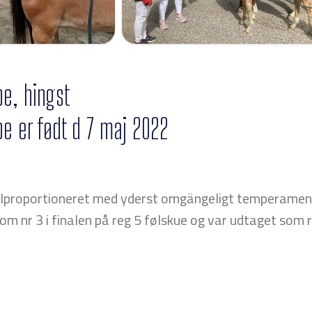
e, hingst
e er født d 7 maj 2022
velproportioneret med yderst omgängeligt temperament
m nr 3 i finalen på reg 5 følskue og var udtaget som re