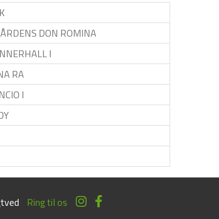
CK
GÅRDENS DON ROMINA
ONNERHALL I
NA RA
NCIO I
DY
tved
Ring til os