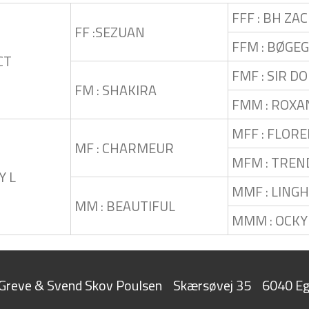
FFF : BH ZA
FF :SEZUAN
FFM : BØGE
CT
FMF : SIR D
FM : SHAKIRA
FMM : ROXA
MFF : FLORE
MF : CHARMEUR
MFM : TREN
Y L
MMF : LINGH
MM : BEAUTIFUL
MMM : OCKY
t Greve & Svend Skov Poulsen
Skærsøvej 35
6040 Eg