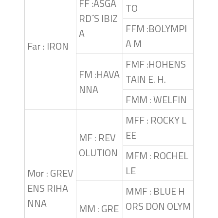
FF :ASGA
TO
RD´S IBIZ
FFM :BOLYMPI
A
A M
Far : IRON
FMF :HOHENS
FM :HAVA
TAIN E. H.
NNA
FMM : WELFIN
MFF : ROCKY L
EE
MF : REV
OLUTION
MFM : ROCHEL
LE
Mor : GREV
ENS RIHA
MMF : BLUE H
NNA
ORS DON OLYM
MM : GRE