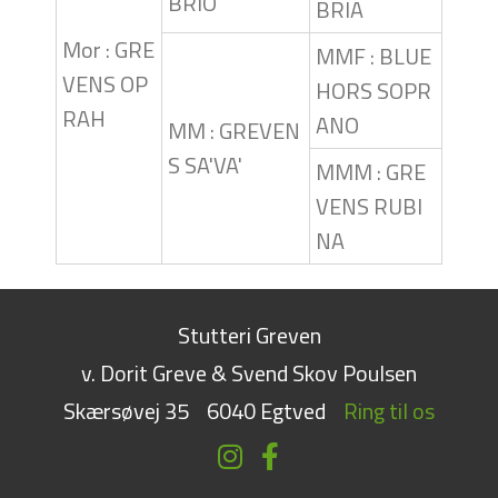
BRIO
BRIA
Mor : GRE
MMF : BLUE
VENS OP
HORS SOPR
RAH
ANO
MM : GREVEN
S SA'VA'
MMM : GRE
VENS RUBI
NA
Stutteri Greven
v. Dorit Greve & Svend Skov Poulsen
Skærsøvej 35
6040 Egtved
Ring til os