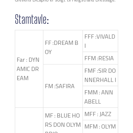
Stamtavle:
FFF :VIVALD
FF :DREAM B
I
OY
FFM :RESIA
Far : DYN
AMIC DR
FMF :SIR DO
EAM
NNERHALL I
FM :SAFIRA
FMM : ANN
ABELL
MFF : JAZZ
MF : BLUE HO
RS DON OLYM
MFM : OLYM