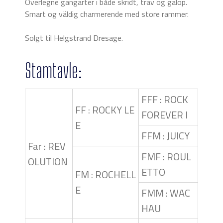
Overlegne gangarter i både skridt, trav og galop.
Smart og väldig charmerende med store rammer.
Solgt til Helgstrand Dresage.
Stamtavle:
FFF : ROCK
FF : ROCKY LE
FOREVER I
E
FFM : JUICY
Far : REV
FMF : ROUL
OLUTION
ETTO
FM : ROCHELL
E
FMM : WAC
HAU