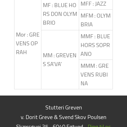
MFF : JAZZ
MF : BLUE HO
RS DON OLYM
MFM : OLYM
BRIO
BRIA
Mor : GRE
MMF : BLUE
VENS OP
HORS SOPR
RAH
ANO
MM : GREVEN
S SA'VA'
MMM : GRE
VENS RUBI
NA
Stutteri Greven
v. Dorit Greve & Svend Skov Poulsen
Skærsøvej 35
6040 Egtved
Ring til os