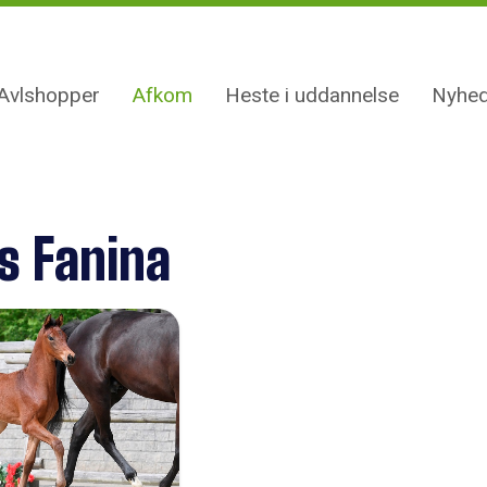
Avlshopper
Afkom
Heste i uddannelse
Nyhed
s Fanina