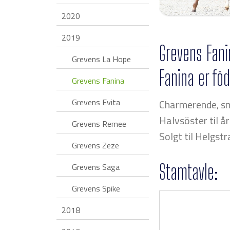
2020
2019
Grevens Fani
Grevens La Hope
Fanina er föd
Grevens Fanina
Grevens Evita
Charmerende, sma
Halvsöster til å
Grevens Remee
Solgt til Helgst
Grevens Zeze
Stamtavle:
Grevens Saga
Grevens Spike
2018