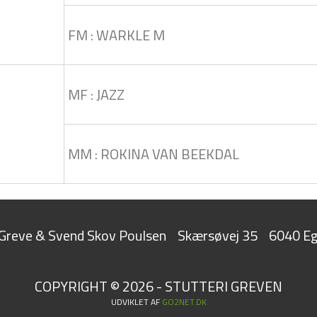
FM : WARKLE M
MF : JAZZ
MM : ROKINA VAN BEEKDAL
t Greve & Svend Skov Poulsen
Skærsøvej 35
6040 Eg
COPYRIGHT © 2026 - STUTTERI GREVEN
UDVIKLET AF
GO2NET.DK