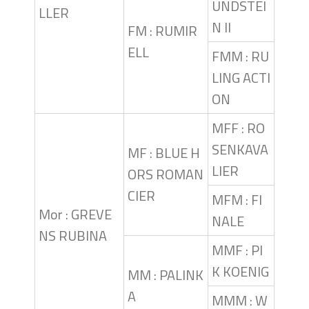
UNDSTEI
LLER
N II
FM : RUMIR
ELL
FMM : RU
LING ACTI
ON
MFF : RO
SENKAVA
MF : BLUE H
LIER
ORS ROMAN
CIER
MFM : FI
Mor : GREVE
NALE
NS RUBINA
MMF : PI
K KOENIG
MM : PALINK
A
MMM : W