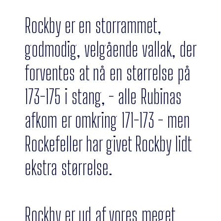
Rockby er en storrammet,
godmodig, velgående vallak, der
forventes at nå en størrelse på
173-175 i stang, - alle Rubinas
afkom er omkring 171-173 - men
Rockefeller har givet Rockby lidt
ekstra størrelse.
Rockby er ud af vores meget